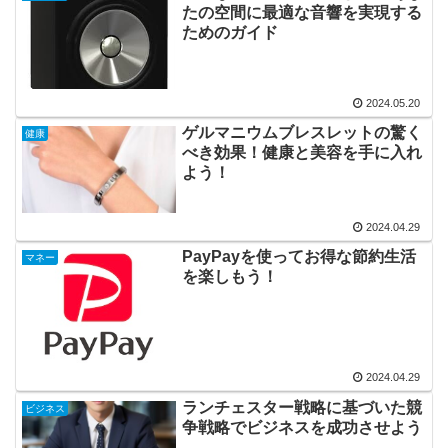
たの空間に最適な音響を実現する
ためのガイド
2024.05.20
ゲルマニウムブレスレットの驚く
健康
べき効果！健康と美容を手に入れ
よう！
2024.04.29
PayPayを使ってお得な節約生活
マネー
を楽しもう！
2024.04.29
ランチェスター戦略に基づいた競
ビジネス
争戦略でビジネスを成功させよう