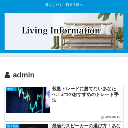
暮らしやすい日常生活へ
admin
裁量トレードに勝てないあなた
マネー
へ！2つのおすすめのトレード手
法
2024.06.15
最適なスピーカーの選び方！あな
電子機器