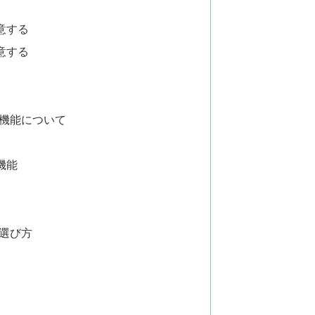
意する
意する
の機能について
機能
選び方