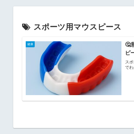
スポーツ用マウスピース

健康
ピ
スポ
でわ