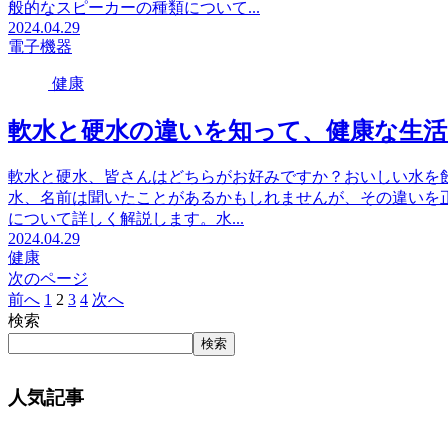
般的なスピーカーの種類について...
2024.04.29
電子機器
健康
軟水と硬水の違いを知って、健康な生
軟水と硬水、皆さんはどちらがお好みですか？おいしい水を
水、名前は聞いたことがあるかもしれませんが、その違いを
について詳しく解説します。水...
2024.04.29
健康
次のページ
前へ
1
2
3
4
次へ
検索
検索
人気記事